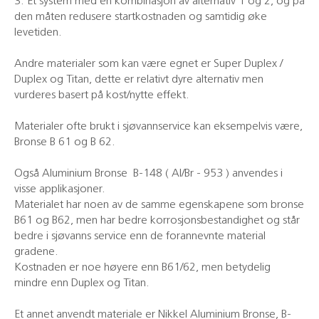
3. Et system med en kombinasjon av alternativ 1 og 2, og på
den måten redusere startkostnaden og samtidig øke
levetiden.
Andre materialer som kan være egnet er Super Duplex /
Duplex og Titan, dette er relativt dyre alternativ men
vurderes basert på kost/nytte effekt.
Materialer ofte brukt i sjøvannservice kan eksempelvis være,
Bronse B 61 og B 62.
Også Aluminium Bronse B-148 ( Al/Br - 953 ) anvendes i
visse applikasjoner.
Materialet har noen av de samme egenskapene som bronse
B61 og B62, men har bedre korrosjonsbestandighet og står
bedre i sjøvanns service enn de forannevnte material
gradene.
Kostnaden er noe høyere enn B61/62, men betydelig
mindre enn Duplex og Titan.
Et annet anvendt materiale er Nikkel Aluminium Bronse, B-